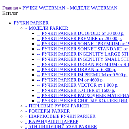
Главная
»
РУЧКИ WATERMAN
»
МОДЕЛИ WATERMAN
Каталог
РУЧКИ PARKER
-| МОДЕЛИ PARKER
--| РУЧКИ PARKER DUOFOLD от 30 000 p.
--| РУЧКИ PARKER PREMIER от 28 000 p.
--| РУЧКИ PARKER SONNET PREMIUM от 19 
--| РУЧКИ PARKER SONNET STANDART от 1
--| РУЧКИ PARKER INGENUITY LARGE 5TH 
--| РУЧКИ PARKER INGENUITY SMALL 5TH 
--| РУЧКИ PARKER URBAN PREMIUM от 9 1
--| РУЧКИ PARKER URBAN от 6 300 p.
--| РУЧКИ PARKER IM PREMIUM от 9 500 p.
--| РУЧКИ PARKER IM от 4600 p.
--| РУЧКИ PARKER VECTOR от 1 900 р.
--| РУЧКИ PARKER JOTTER от 1600 p.
--| РУЧКИ PARKER РАСХОДНЫЕ МАТЕРИ
--| РУЧКИ PARKER СНЯТЫЕ КОЛЛЕКЦИИ
-| ПЕРЬЕВЫЕ РУЧКИ PARKER
-| РОЛЛЕРЫ PARKER
-| ШАРИКОВЫЕ РУЧКИ PARKER
-| КАРАНДАШИ ПАРКЕР
-| 5TH ПИШУЩИЙ УЗЕЛ PARKER