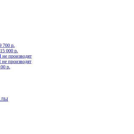
700 p.
5 000 p.
не производят
не производят
00 p.
АЛЫ